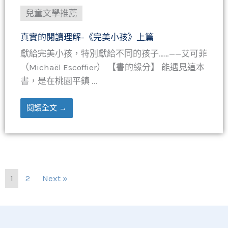
兒童文學推薦
真實的閱讀理解-《完美小孩》上篇
獻給完美小孩，特別獻給不同的孩子……——艾可菲
（Michaël Escoffier） 【書的緣分】 能遇見這本
書，是在桃園平鎮 ...
閱讀全文 →
1
2
Next »