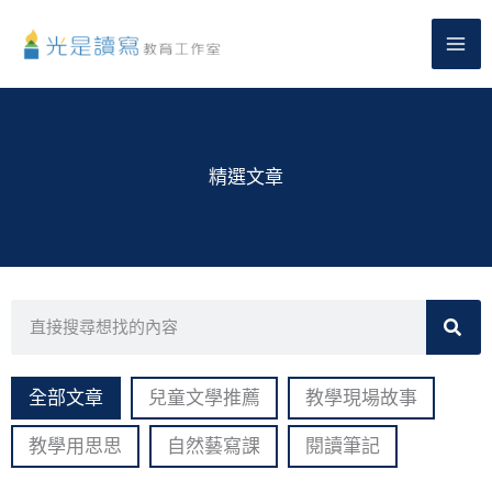
跳
至
主
要
內
容
精選文章
搜
尋
全部文章
兒童文學推薦
教學現場故事
教學用思思
自然藝寫課
閱讀筆記