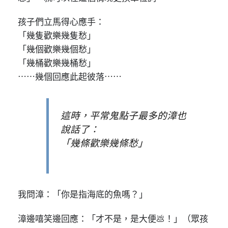
孩子們立馬得心應手：
「幾隻歡樂幾隻愁」
「幾個歡樂幾個愁」
「幾桶歡樂幾桶愁」
⋯⋯幾個回應此起彼落⋯⋯
這時，平常鬼點子最多的漳也
說話了：
「幾條歡樂幾條愁」
我問漳：「你是指海底的魚嗎？」
漳邊嘻笑邊回應：「才不是，是大便💩！」（眾孩