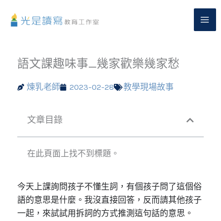
跳
至
主
要
內
語文課趣味事_幾家歡樂幾家愁
容
煉乳老師
2023-02-28
教學現場故事
文章目錄
在此頁面上找不到標題。
今天上課詢問孩子不懂生詞，有個孩子問了這個俗
語的意思是什麼。我沒直接回答，反而請其他孩子
一起，來試試用拆詞的方式推測這句話的意思。