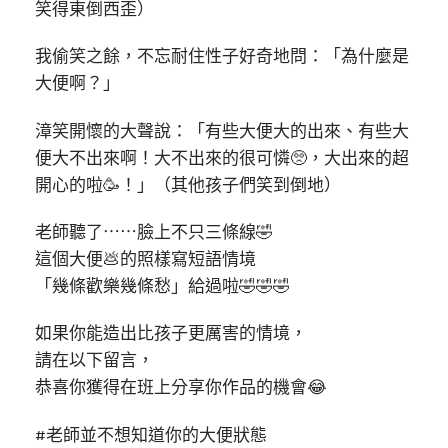
笑得東倒西歪）
我偷笑之餘，不忘耐住性子好奇地問：「為什麼是
大便啊？」
漳笑開懷的大聲說：「有些大便大的出來、有些大
便大不出來啊！大不出來的很可憐🥺，大出來的超
開心的啦🥳！」（其他孩子們笑到倒地）
老師聽了⋯⋯臉上不只三條線🤣
這個大便💩的照樣寫短語情境
「幾條歡樂幾條愁」給過啦🤣🤣🤣
如果你能造出比孩子更厲害的情境，
請在以下留言，
恭喜你獲得在班上分享你作品的機會😂
#老師並不想知道你的大便狀態