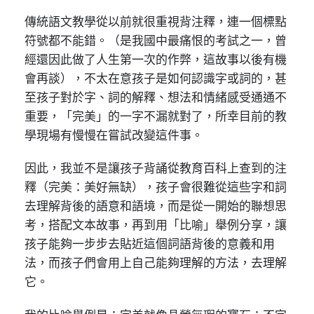
傳統語文教學從以前就很重視背注釋，連一個標點
符號都不能錯。（是我國中最痛恨的考試之一，曾
經還因此做了人生第一次的作弊，這故事以後有機
會再談），不太在意孩子是如何認識字或詞的，甚
至孩子對於字、詞的解釋、想法和情緒感受通通不
重要，「完美」的一字不漏就對了，所幸目前的教
學現場有慢慢在嘗試改變這件事。
因此，我並不是讓孩子背誦從教育百科上查到的注
釋（完美：美好無缺），孩子會很難從這些字和詞
去理解背後的語意和語境，而是從一開始的聯想思
考，搭配文本故事，再到用「比喻」舉例分享，讓
孩子能夠一步步去貼近這個詞語背後的意義和用
法，而孩子們會用上自己能夠理解的方法，去理解
它。