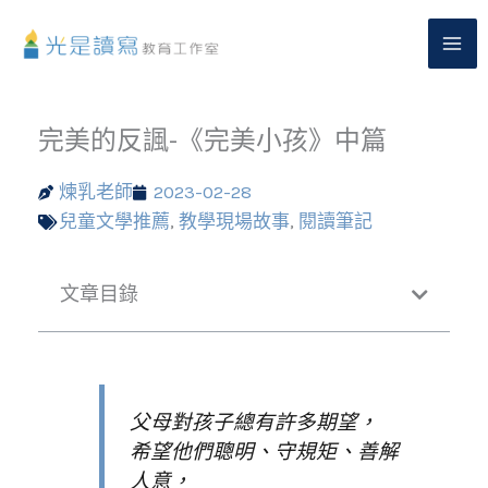
跳
至
主
要
內
完美的反諷-《完美小孩》中篇
容
煉乳老師
2023-02-28
兒童文學推薦
,
教學現場故事
,
閱讀筆記
文章目錄
父母對孩子總有許多期望，
希望他們聰明、守規矩、善解
人意，