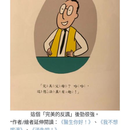
這個「完美的反諷」後勁很強。
*作者/繪者延伸閱讀：
《醫生你好！》
、
《我不想
喝湯》
、
《消失吧！》