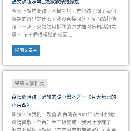
語文課趣味事_幾家歡樂幾家愁
今天上課詢問孩子不懂生詞，有個孩子問了這個
俗語的意思是什麼。我沒直接回答，反而請其他
孩子一起，來試試用拆詞的方式推測這句話的意
思。 孩子們很輕鬆的就回 ...
閱讀文章
兒童文學推薦
疫情間陪孩子必讀的暖心繪本之一《巨大無比的
小東西》
閱讀，讓我們一起勇敢 台灣在2021年5月中開始
疫情擴散，全台升至三級警戒，我因此停課了一
週來準備線上課程（去年沒有超前部署）。直至