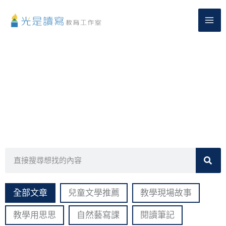
跳
至
主
要
內
容
精選文章
搜
尋
全部文章
兒童文學推薦
教學現場故事
教學用思思
自然藝寫課
閱讀筆記